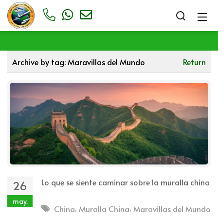
Archive by tag:
Maravillas del Mundo
Return
Lo que se siente caminar sobre la muralla china
26
may.
,
,
China
Muralla China
Maravillas del Mundo