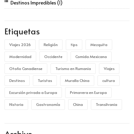
Destinos Impredibles
(1)
Etiquetas
Viajes 2026
Religión
tips
Mezquita
Modernidad
Occidente
Comida Mexicana
Otoño Canadiense
Turismo en Rumania
Viajes
Destinos
Turistas
Muralla China
cultura
Excursión privada a Europa
Primavera en Europa
Historia
Gastronomía
China
Transilvania
Archivo