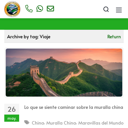
Archive by tag:
Viaje
Return
Lo que se siente caminar sobre la muralla china
26
may.
,
,
China
Muralla China
Maravillas del Mundo