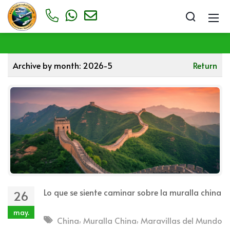
Archive by month:
2026-5
Return
Lo que se siente caminar sobre la muralla china
26
may.
,
,
China
Muralla China
Maravillas del Mundo