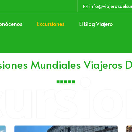
info@viajerosdelsu
onócenos
Excursiones
El Blog Viajero
cursio
siones Mundiales Viajeros D