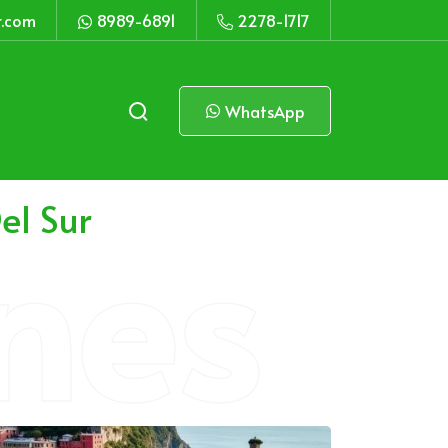
r.com
8989-6891
2278-1717
WhatsApp
nes
el Sur