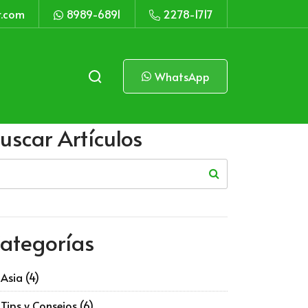
r.com
8989-6891
2278-1717
WhatsApp
uscar Artículos
ategorías
Asia
(4)
Tips y Consejos
(6)