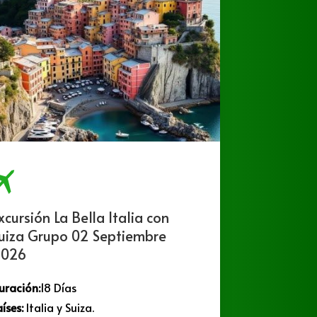
xcursión La Bella Italia con
Excurs
uiza Grupo 02 Septiembre
Septi
026
Duració
uración:
18 Días
Países:
C
aíses:
Italia y Suiza.