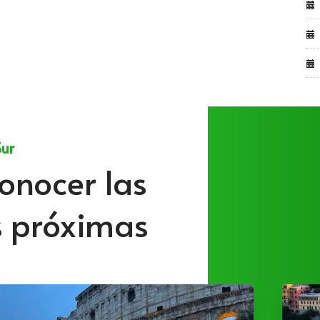
Sur
onocer las
s próximas