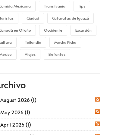
Comida Mexicana
Transilvania
tips
Turistas
Ciudad
Cataratas de Iguazú
Canadá en Otoño
Occidente
Excursión
cultura
Tailandia
Machu Pichu
Mexico
Viajes
Elefantes
rchivo
August 2026 (1)
RSS
May 2026 (1)
RSS
April 2026 (1)
RSS