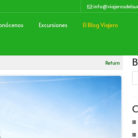
info@viajerosdelsu
onócenos
Excursiones
El Blog Viajero
B
Return
C