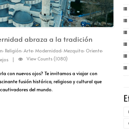
rnidad abraza a la tradición
,
,
,
,
,
,
ón
Religión
Arte
Modernidad
Mezquita
Oriente
View Counts (1080)
ejos
|
la con nuevos ojos? Te invitamos a viajar con
scinante fusión histórica, religiosa y cultural que
s cautivadores del mundo.
E