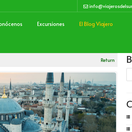
info@viajerosdelsu
onócenos
Excursiones
El Blog Viajero
B
Return
C