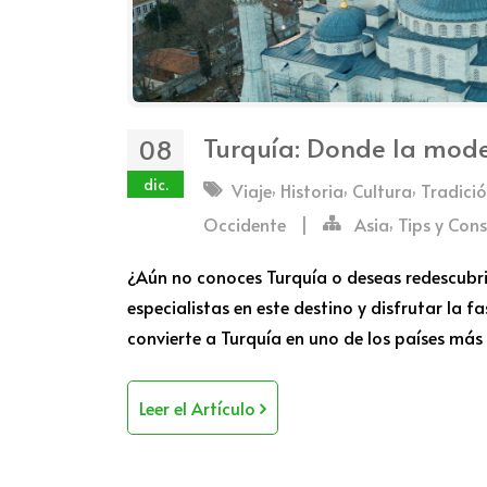
Turquía: Donde la mode
08
dic.
,
,
,
Viaje
Historia
Cultura
Tradici
,
Occidente
|
Asia
Tips y Cons
¿Aún no conoces Turquía o deseas redescubrir
especialistas en este destino y disfrutar la fa
convierte a Turquía en uno de los países má
Leer el Artículo