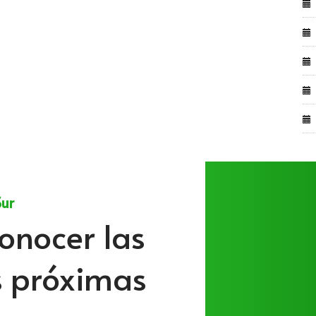
Sur
onocer las
s próximas