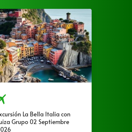
xcursión La Bella Italia con
Excurs
uiza Grupo 02 Septiembre
Septi
026