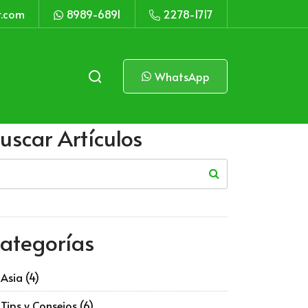
r.com
8989-6891
2278-1717
WhatsApp
uscar Artículos
ategorías
Asia
(4)
Tips y Consejos
(6)