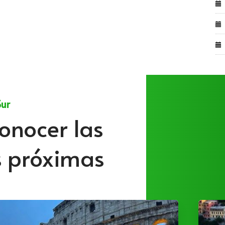
Sur
onocer las
s próximas