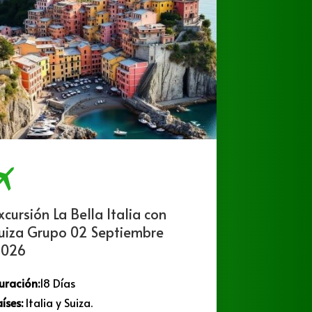
xcursión La Bella Italia con
Excurs
uiza Grupo 02 Septiembre
Septi
026
Duració
uración:
18 Días
Países:
C
aíses:
Italia y Suiza.