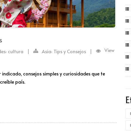
s
,
,
View
des
cultura
|
Asia
Tips y Consejos
|
r indicado, consejos simples y curiosidades que te
reíble país.
E