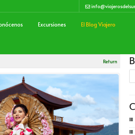
info@viajerosdelsu
onócenos
Excursiones
El Blog Viajero
B
Return
C