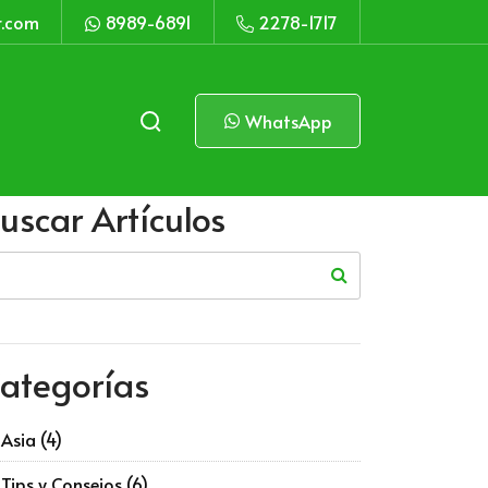
r.com
8989-6891
2278-1717
WhatsApp
uscar Artículos
ategorías
Asia
(4)
Tips y Consejos
(6)