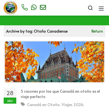
Archive by tag:
Otoño Canadiense
Return
5 razones por las que Canadá en otoño es el
28
viaje perfecto
abr.
,
,
Canadá en Otoño
Viajes 2026