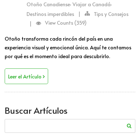
,
,
Otoño Canadiense
Viajar a Canadá
Destinos imperdibles
|
Tips y Consejos
View Counts (359)
|
Otoño transforma cada rincón del país en una
experiencia visual y emocional única. Aquí te contamos
por qué es el momento ideal para descubrirlo.
Leer el Artículo
Buscar Artículos