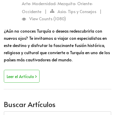
,
,
,
,
Arte
Modernidad
Mezquita
Oriente
,
Occidente
|
Asia
Tips y Consejos
|
View Counts (1080)
¿Aún no conoces Turquía o deseas redescubrirla con
nuevos ojos? Te invitamos a viajar con especialistas en
este destino y disfrutar la fascinante fusión histórica,
religiosa y cultural que convierte a Turquía en uno de los
países más cautivadores del mundo.
Leer el Artículo
Buscar Artículos