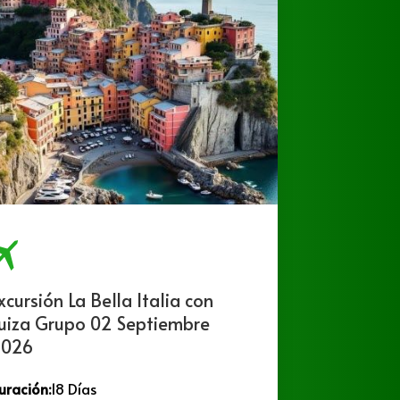
xcursión La Bella Italia con
Excurs
uiza Grupo 02 Septiembre
Septi
026
Duració
uración:
18 Días
Países:
C