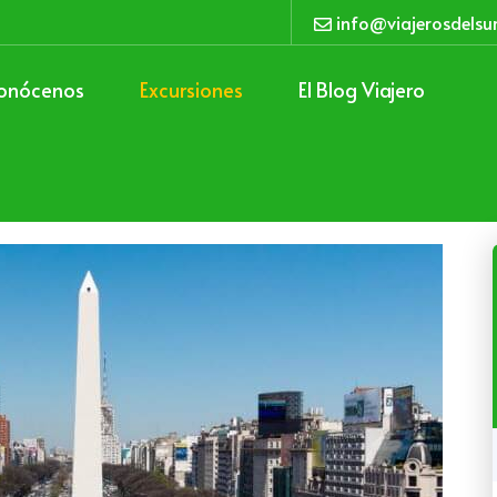
info@viajerosdelsu
onócenos
Excursiones
El Blog Viajero