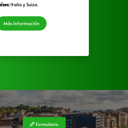
aíses:
Italia y Suiza.
Más
Más Información
Formulario