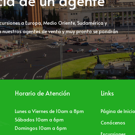
ncia de un agente
xcursiones a Europa, Medio Oriente, Sudamérica y
 nuestros agentes de venta y muy pronto se pondrán
Horario de Atención
Links
Lunes a Viernes de 10am a 8pm
Página de Inici
Sábados 10am a 6pm
Conócenos
Domingos 10am a 6pm
Excursiones